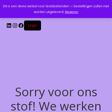
Dit is een demo-winkel voor testdoeleinden — bestellingen zullen niet
Kantoormeubelenplus.com
worden uitgeleverd.
Negeren
LinkedIn
Instagram
Facebook
Login
Sorry voor ons
stof! We werken