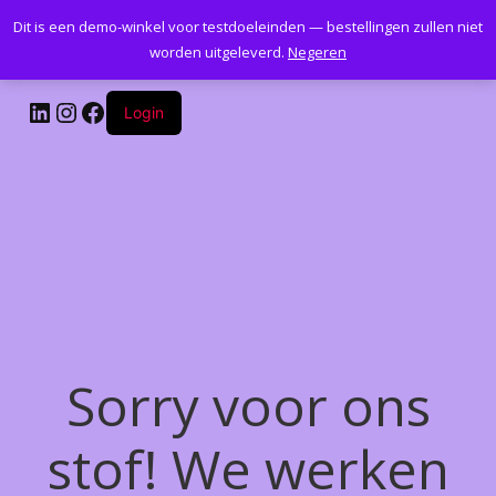
Dit is een demo-winkel voor testdoeleinden — bestellingen zullen niet
Kantoormeubelenplus.com
worden uitgeleverd.
Negeren
LinkedIn
Instagram
Facebook
Login
Sorry voor ons
stof! We werken