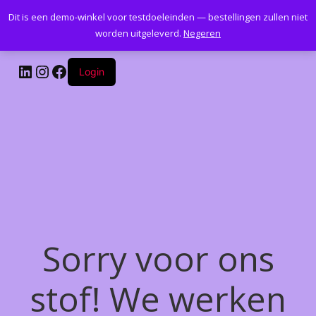
Dit is een demo-winkel voor testdoeleinden — bestellingen zullen niet
Kantoormeubelenplus.com
worden uitgeleverd.
Negeren
LinkedIn
Instagram
Facebook
Login
Sorry voor ons
stof! We werken