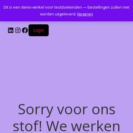
Dit is een demo-winkel voor testdoeleinden — bestellingen zullen niet
Kantoormeubelenplus.com
worden uitgeleverd.
Negeren
LinkedIn
Instagram
Facebook
Login
Sorry voor ons
stof! We werken