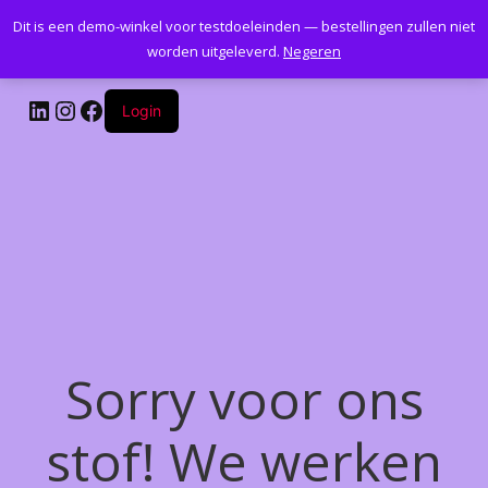
Dit is een demo-winkel voor testdoeleinden — bestellingen zullen niet
Kantoormeubelenplus.com
worden uitgeleverd.
Negeren
LinkedIn
Instagram
Facebook
Login
Sorry voor ons
stof! We werken