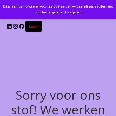
Dit is een demo-winkel voor testdoeleinden — bestellingen zullen niet
Kantoormeubelenplus.com
worden uitgeleverd.
Negeren
LinkedIn
Instagram
Facebook
Login
Sorry voor ons
stof! We werken