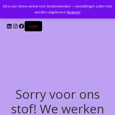
Dit is een demo-winkel voor testdoeleinden — bestellingen zullen niet
Kantoormeubelenplus.com
worden uitgeleverd.
Negeren
LinkedIn
Instagram
Facebook
Login
Sorry voor ons
stof! We werken