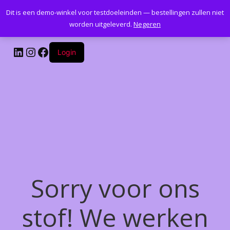
Dit is een demo-winkel voor testdoeleinden — bestellingen zullen niet
Kantoormeubelenplus.com
worden uitgeleverd.
Negeren
LinkedIn
Instagram
Facebook
Login
Sorry voor ons
stof! We werken