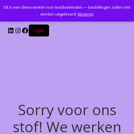
Dit is een demo-winkel voor testdoeleinden — bestellingen zullen niet
Kantoormeubelenplus.com
worden uitgeleverd.
Negeren
LinkedIn
Instagram
Facebook
Login
Sorry voor ons
stof! We werken