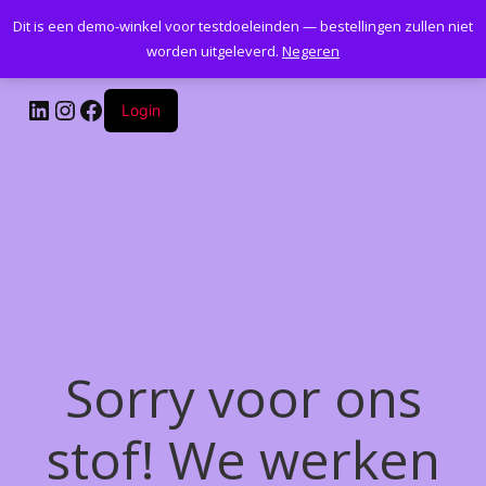
Dit is een demo-winkel voor testdoeleinden — bestellingen zullen niet
Kantoormeubelenplus.com
worden uitgeleverd.
Negeren
LinkedIn
Instagram
Facebook
Login
Sorry voor ons
stof! We werken