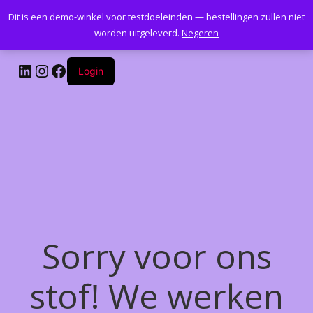
Dit is een demo-winkel voor testdoeleinden — bestellingen zullen niet
Kantoormeubelenplus.com
worden uitgeleverd.
Negeren
LinkedIn
Instagram
Facebook
Login
Sorry voor ons
stof! We werken