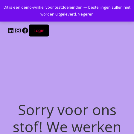
Dit is een demo-winkel voor testdoeleinden — bestellingen zullen niet
Kantoormeubelenplus.com
worden uitgeleverd.
Negeren
LinkedIn
Instagram
Facebook
Login
Sorry voor ons
stof! We werken