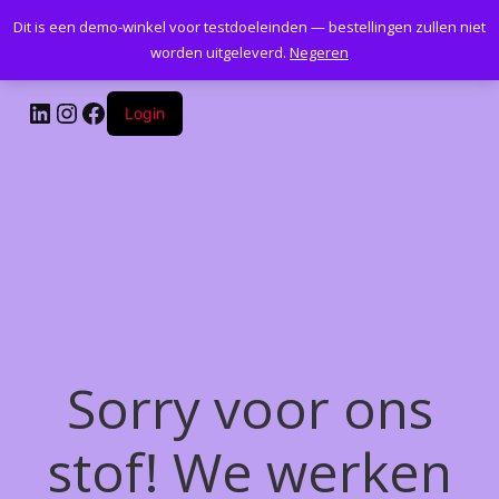
Dit is een demo-winkel voor testdoeleinden — bestellingen zullen niet
Kantoormeubelenplus.com
worden uitgeleverd.
Negeren
LinkedIn
Instagram
Facebook
Login
Sorry voor ons
stof! We werken