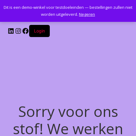
Dit is een demo-winkel voor testdoeleinden — bestellingen zullen niet
Kantoormeubelenplus.com
worden uitgeleverd.
Negeren
LinkedIn
Instagram
Facebook
Login
Sorry voor ons
stof! We werken