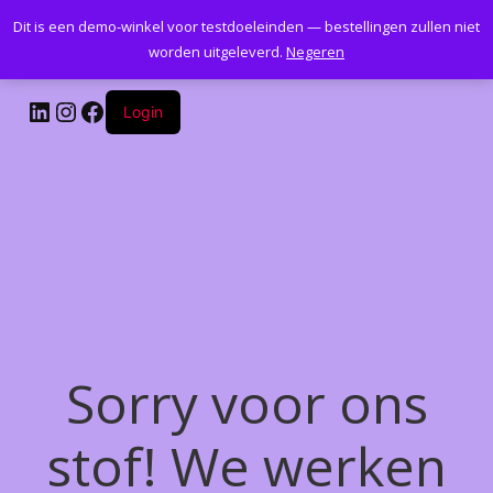
Dit is een demo-winkel voor testdoeleinden — bestellingen zullen niet
Kantoormeubelenplus.com
worden uitgeleverd.
Negeren
LinkedIn
Instagram
Facebook
Login
Sorry voor ons
stof! We werken