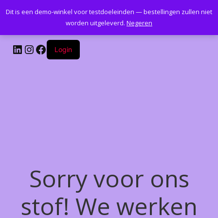
Dit is een demo-winkel voor testdoeleinden — bestellingen zullen niet
Kantoormeubelenplus.com
worden uitgeleverd.
Negeren
LinkedIn
Instagram
Facebook
Login
Sorry voor ons
stof! We werken