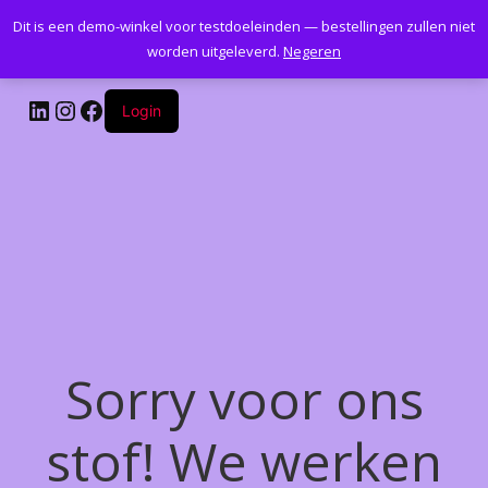
Dit is een demo-winkel voor testdoeleinden — bestellingen zullen niet
Kantoormeubelenplus.com
worden uitgeleverd.
Negeren
LinkedIn
Instagram
Facebook
Login
Sorry voor ons
stof! We werken