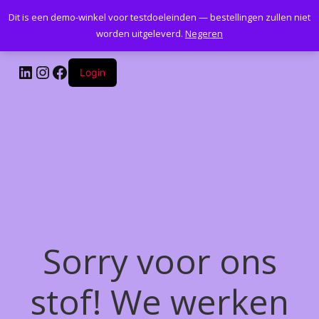
Dit is een demo-winkel voor testdoeleinden — bestellingen zullen niet
Kantoormeubelenplus.com
worden uitgeleverd.
Negeren
LinkedIn
Instagram
Facebook
Login
Sorry voor ons
stof! We werken