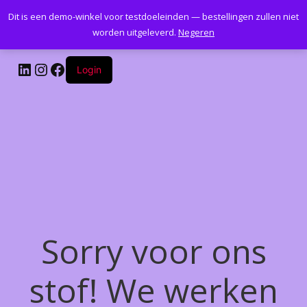
Dit is een demo-winkel voor testdoeleinden — bestellingen zullen niet
Kantoormeubelenplus.com
worden uitgeleverd.
Negeren
LinkedIn
Instagram
Facebook
Login
Sorry voor ons
stof! We werken