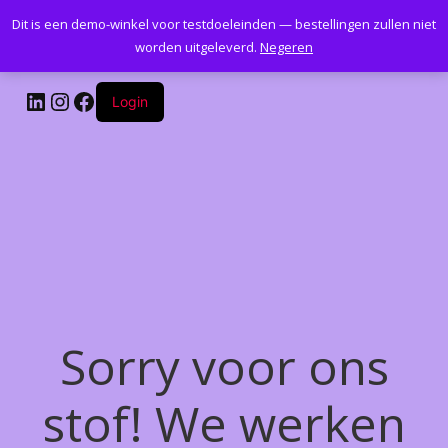
Dit is een demo-winkel voor testdoeleinden — bestellingen zullen niet
Kantoormeubelenplus.com
worden uitgeleverd.
Negeren
LinkedIn
Instagram
Facebook
Login
Sorry voor ons
stof! We werken