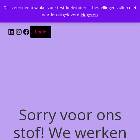
Dit is een demo-winkel voor testdoeleinden — bestellingen zullen niet
Kantoormeubelenplus.com
worden uitgeleverd.
Negeren
LinkedIn
Instagram
Facebook
Login
Sorry voor ons
stof! We werken