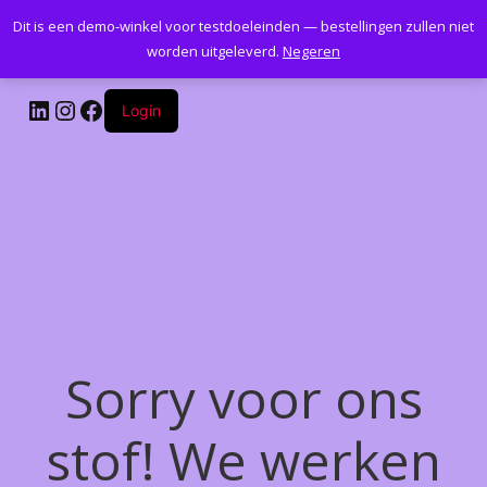
Dit is een demo-winkel voor testdoeleinden — bestellingen zullen niet
Kantoormeubelenplus.com
worden uitgeleverd.
Negeren
LinkedIn
Instagram
Facebook
Login
Sorry voor ons
stof! We werken