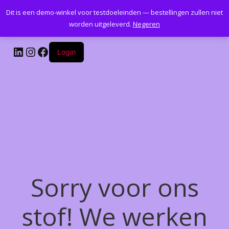
Dit is een demo-winkel voor testdoeleinden — bestellingen zullen niet
Kantoormeubelenplus.com
worden uitgeleverd.
Negeren
LinkedIn
Instagram
Facebook
Login
Sorry voor ons
stof! We werken