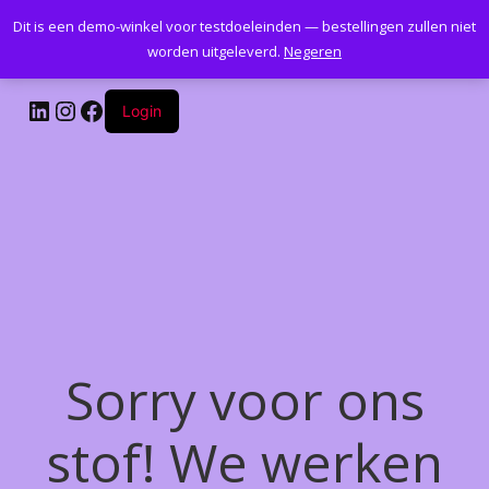
Dit is een demo-winkel voor testdoeleinden — bestellingen zullen niet
Kantoormeubelenplus.com
worden uitgeleverd.
Negeren
LinkedIn
Instagram
Facebook
Login
Sorry voor ons
stof! We werken