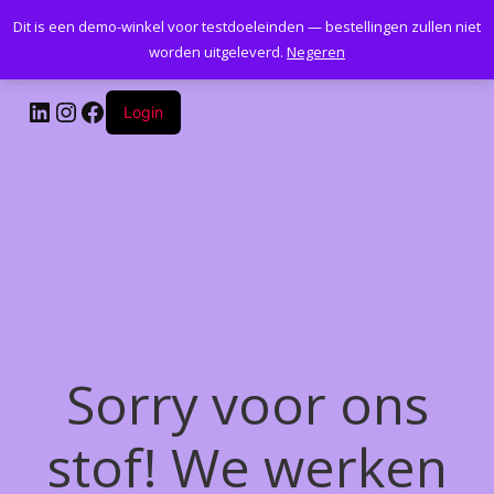
Dit is een demo-winkel voor testdoeleinden — bestellingen zullen niet
Kantoormeubelenplus.com
worden uitgeleverd.
Negeren
LinkedIn
Instagram
Facebook
Login
Sorry voor ons
stof! We werken