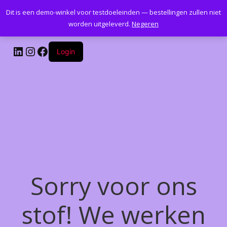
Dit is een demo-winkel voor testdoeleinden — bestellingen zullen niet
Kantoormeubelenplus.com
worden uitgeleverd.
Negeren
LinkedIn
Instagram
Facebook
Login
Sorry voor ons
stof! We werken