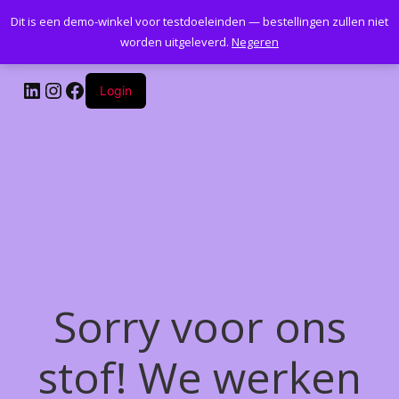
Dit is een demo-winkel voor testdoeleinden — bestellingen zullen niet
Kantoormeubelenplus.com
worden uitgeleverd.
Negeren
LinkedIn
Instagram
Facebook
Login
Sorry voor ons
stof! We werken