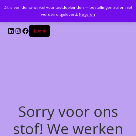
Dit is een demo-winkel voor testdoeleinden — bestellingen zullen niet
Kantoormeubelenplus.com
worden uitgeleverd.
Negeren
LinkedIn
Instagram
Facebook
Login
Sorry voor ons
stof! We werken