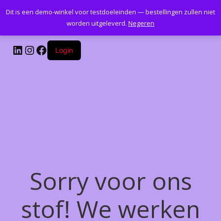
Dit is een demo-winkel voor testdoeleinden — bestellingen zullen niet
Kantoormeubelenplus.com
worden uitgeleverd.
Negeren
LinkedIn
Instagram
Facebook
Login
Sorry voor ons
stof! We werken