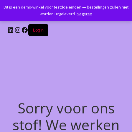
Dit is een demo-winkel voor testdoeleinden — bestellingen zullen niet
Kantoormeubelenplus.com
worden uitgeleverd.
Negeren
LinkedIn
Instagram
Facebook
Login
Sorry voor ons
stof! We werken