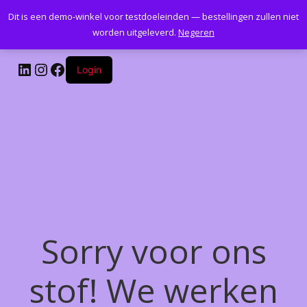
Dit is een demo-winkel voor testdoeleinden — bestellingen zullen niet
Kantoormeubelenplus.com
worden uitgeleverd.
Negeren
LinkedIn
Instagram
Facebook
Login
Sorry voor ons
stof! We werken