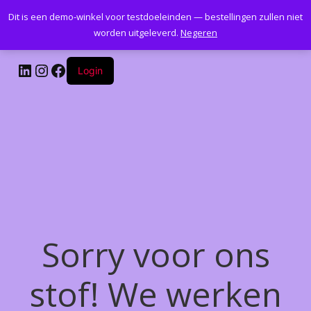
Dit is een demo-winkel voor testdoeleinden — bestellingen zullen niet
Kantoormeubelenplus.com
worden uitgeleverd.
Negeren
LinkedIn
Instagram
Facebook
Login
Sorry voor ons
stof! We werken