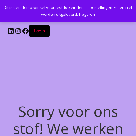
Dit is een demo-winkel voor testdoeleinden — bestellingen zullen niet
Kantoormeubelenplus.com
worden uitgeleverd.
Negeren
LinkedIn
Instagram
Facebook
Login
Sorry voor ons
stof! We werken