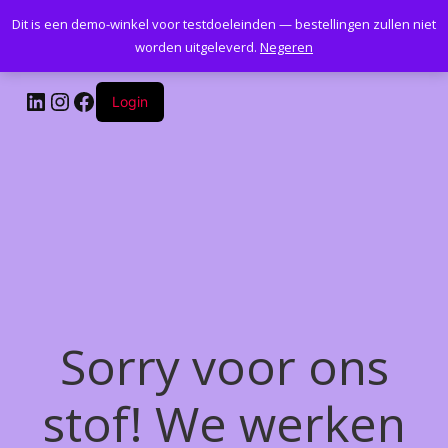
Dit is een demo-winkel voor testdoeleinden — bestellingen zullen niet
Kantoormeubelenplus.com
worden uitgeleverd.
Negeren
LinkedIn
Instagram
Facebook
Login
Sorry voor ons
stof! We werken