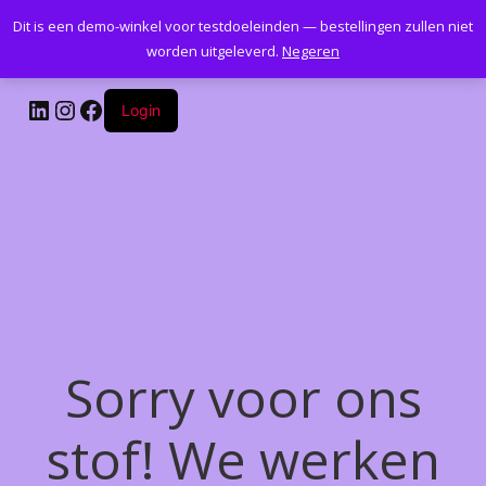
Dit is een demo-winkel voor testdoeleinden — bestellingen zullen niet
Kantoormeubelenplus.com
worden uitgeleverd.
Negeren
LinkedIn
Instagram
Facebook
Login
Sorry voor ons
stof! We werken