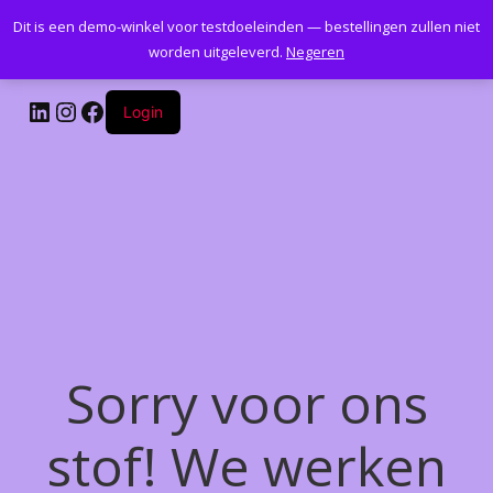
Dit is een demo-winkel voor testdoeleinden — bestellingen zullen niet
Kantoormeubelenplus.com
worden uitgeleverd.
Negeren
LinkedIn
Instagram
Facebook
Login
Sorry voor ons
stof! We werken