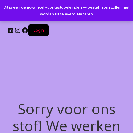
Dit is een demo-winkel voor testdoeleinden — bestellingen zullen niet
Kantoormeubelenplus.com
worden uitgeleverd.
Negeren
LinkedIn
Instagram
Facebook
Login
Sorry voor ons
stof! We werken