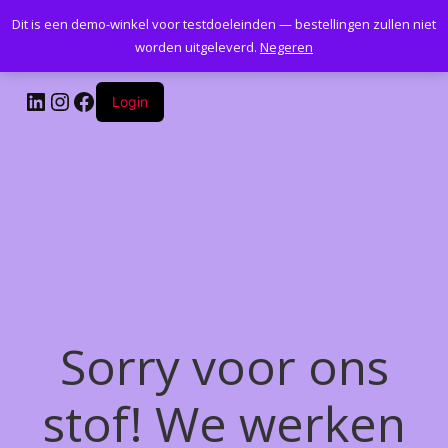
Dit is een demo-winkel voor testdoeleinden — bestellingen zullen niet
Kantoormeubelenplus.com
worden uitgeleverd.
Negeren
LinkedIn
Instagram
Facebook
Login
Sorry voor ons
stof! We werken