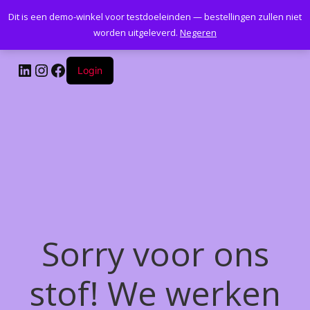
Dit is een demo-winkel voor testdoeleinden — bestellingen zullen niet
Kantoormeubelenplus.com
worden uitgeleverd.
Negeren
LinkedIn
Instagram
Facebook
Login
Sorry voor ons
stof! We werken