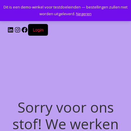
Dit is een demo-winkel voor testdoeleinden — bestellingen zullen niet
Kantoormeubelenplus.com
worden uitgeleverd.
Negeren
LinkedIn
Instagram
Facebook
Login
Sorry voor ons
stof! We werken