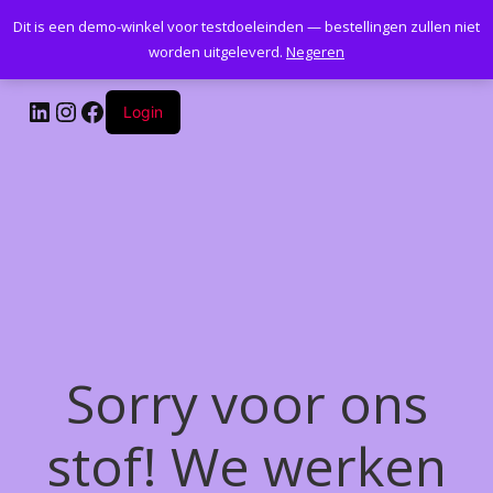
Dit is een demo-winkel voor testdoeleinden — bestellingen zullen niet
Kantoormeubelenplus.com
worden uitgeleverd.
Negeren
LinkedIn
Instagram
Facebook
Login
Sorry voor ons
stof! We werken