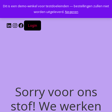
Dit is een demo-winkel voor testdoeleinden — bestellingen zullen niet
Kantoormeubelenplus.com
worden uitgeleverd.
Negeren
LinkedIn
Instagram
Facebook
Login
Sorry voor ons
stof! We werken