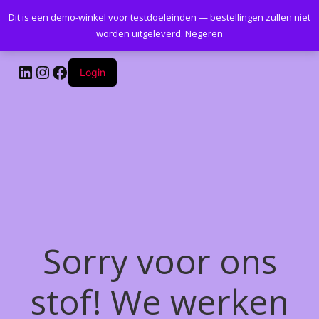
Dit is een demo-winkel voor testdoeleinden — bestellingen zullen niet
Kantoormeubelenplus.com
worden uitgeleverd.
Negeren
LinkedIn
Instagram
Facebook
Login
Sorry voor ons
stof! We werken