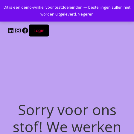
Dit is een demo-winkel voor testdoeleinden — bestellingen zullen niet
Kantoormeubelenplus.com
worden uitgeleverd.
Negeren
LinkedIn
Instagram
Facebook
Login
Sorry voor ons
stof! We werken