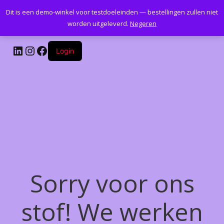
Dit is een demo-winkel voor testdoeleinden — bestellingen zullen niet
Kantoormeubelenplus.com
worden uitgeleverd.
Negeren
LinkedIn
Instagram
Facebook
Login
Sorry voor ons
stof! We werken