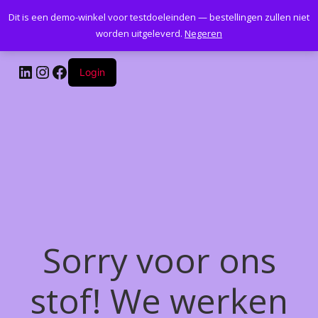
Dit is een demo-winkel voor testdoeleinden — bestellingen zullen niet
Kantoormeubelenplus.com
worden uitgeleverd.
Negeren
LinkedIn
Instagram
Facebook
Login
Sorry voor ons
stof! We werken