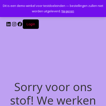
Dit is een demo-winkel voor testdoeleinden — bestellingen zullen niet
Kantoormeubelenplus.com
worden uitgeleverd.
Negeren
LinkedIn
Instagram
Facebook
Login
Sorry voor ons
stof! We werken