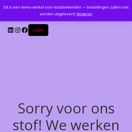
Dit is een demo-winkel voor testdoeleinden — bestellingen zullen niet
Kantoormeubelenplus.com
worden uitgeleverd.
Negeren
LinkedIn
Instagram
Facebook
Login
Sorry voor ons
stof! We werken