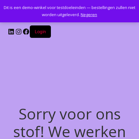
Dit is een demo-winkel voor testdoeleinden — bestellingen zullen niet
Kantoormeubelenplus.com
worden uitgeleverd.
Negeren
LinkedIn
Instagram
Facebook
Login
Sorry voor ons
stof! We werken