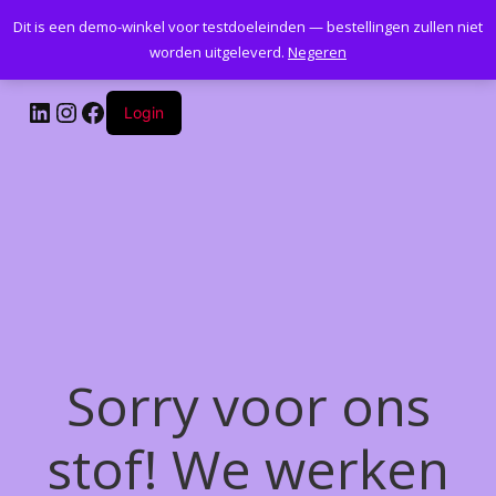
Dit is een demo-winkel voor testdoeleinden — bestellingen zullen niet
Kantoormeubelenplus.com
worden uitgeleverd.
Negeren
LinkedIn
Instagram
Facebook
Login
Sorry voor ons
stof! We werken